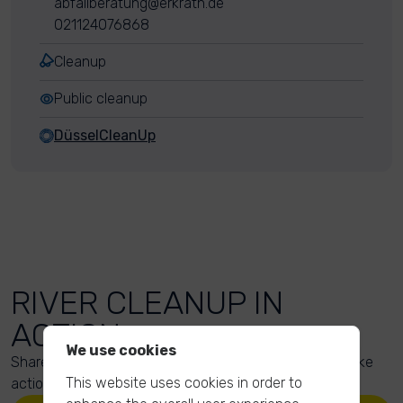
abfallberatung@erkrath.de
021124076868
Cleanup
Public cleanup
DüsselCleanUp
RIVER CLEANUP IN
ACTION
We use cookies
Share your action photos here and inspire others to take
This website uses cookies in order to
action too!